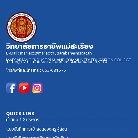
วิทยาลัยการอาชีพแม่สะเรียง
E-Mail :
msr.iecc@msr.ac.th
,
saraban@msr.ac.th
MAESARIANG INDUSTRIAL AND COMMUNITY EDUCATION COLLEGE
111 หมู่ที่ 7 ต.แม่สะเรียง อ.แม่สะเรียง จ.แม่ฮ่องสอน 58110
โทรศัพท์และ
โทรสาร
: 053-681576
QUICK LINK
ค่านิยม 12 ประการ
แบบบันทึกการเข้าสอนของครูผู้สอน