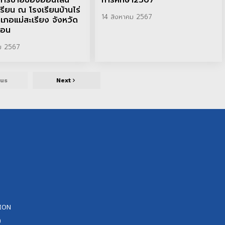
“การขายของออนไลน์”
การศึกษา2567
กเรียน ณ โรงเรียนบ้านไร่
14 สิงหาคม 2567
เภอแม่สะเรียง จังหวัด
สอน
ม 2567
ous
Next
ION
0