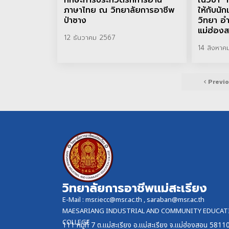
ทักษะการประกวดรักการอ่าน
ในวิชา 
ภาษาไทย ณ วิทยาลัยการอาชีพ
ให้กับนั
ป่าซาง
วิทยา อำ
แม่ฮ่อง
12 ธันวาคม 2567
14 สิงหาค
Previ
วิทยาลัยการอาชีพแม่สะเรียง
E-Mail :
msr.iecc@msr.ac.th
,
saraban@msr.ac.th
MAESARIANG INDUSTRIAL AND COMMUNITY EDUCAT
COLLEGE
111 หมู่ที่ 7 ต.แม่สะเรียง อ.แม่สะเรียง จ.แม่ฮ่องสอน 5811