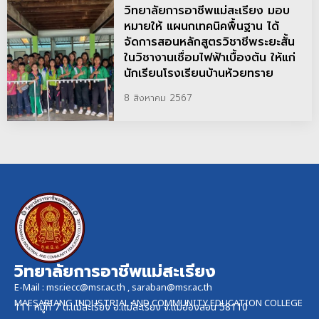
วิทยาลัยการอาชีพแม่สะเรียง มอบ
หมายให้ แผนกเทคนิคพื้นฐาน ได้
จัดการสอนหลักสูตรวิชาชีพระยะสั้น
ในวิชางานเชื่อมไฟฟ้าเบื้องต้น ให้แก่
นักเรียนโรงเรียนบ้านห้วยทราย
8 สิงหาคม 2567
วิทยาลัยการอาชีพแม่สะเรียง
E-Mail :
msr.iecc@msr.ac.th
,
saraban@msr.ac.th
MAESARIANG INDUSTRIAL AND COMMUNITY EDUCATION COLLEGE
111 หมู่ที่ 7 ต.แม่สะเรียง อ.แม่สะเรียง จ.แม่ฮ่องสอน 58110