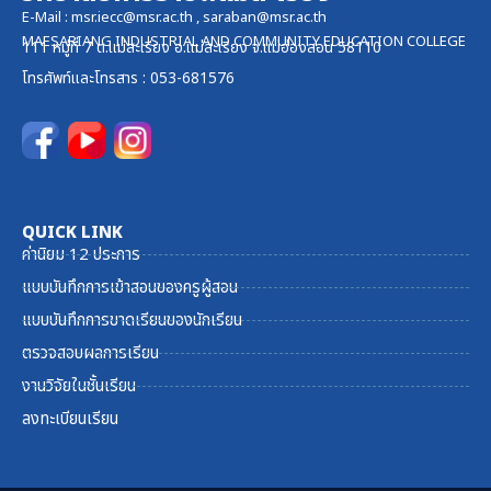
E-Mail :
msr.iecc@msr.ac.th
,
saraban@msr.ac.th
MAESARIANG INDUSTRIAL AND COMMUNITY EDUCATION COLLEGE
111 หมู่ที่ 7 ต.แม่สะเรียง อ.แม่สะเรียง จ.แม่ฮ่องสอน 58110
โทรศัพท์และ
โทรสาร
: 053-681576
QUICK LINK
ค่านิยม 12 ประการ
แบบบันทึกการเข้าสอนของครูผู้สอน
แบบบันทึกการขาดเรียนของนักเรียน
ตรวจสอบผลการเรียน
งานวิจัยในชั้นเรียน
ลงทะเบียนเรียน