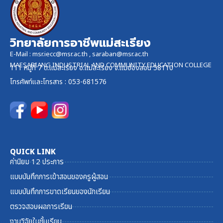
วิทยาลัยการอาชีพแม่สะเรียง
E-Mail :
msr.iecc@msr.ac.th
,
saraban@msr.ac.th
MAESARIANG INDUSTRIAL AND COMMUNITY EDUCATION COLLEGE
111 หมู่ที่ 7 ต.แม่สะเรียง อ.แม่สะเรียง จ.แม่ฮ่องสอน 58110
โทรศัพท์และ
โทรสาร
: 053-681576
QUICK LINK
ค่านิยม 12 ประการ
แบบบันทึกการเข้าสอนของครูผู้สอน
แบบบันทึกการขาดเรียนของนักเรียน
ตรวจสอบผลการเรียน
งานวิจัยในชั้นเรียน