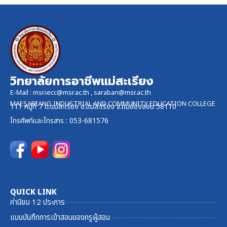
วิทยาลัยการอาชีพแม่สะเรียง
E-Mail :
msr.iecc@msr.ac.th
,
saraban@msr.ac.th
MAESARIANG INDUSTRIAL AND COMMUNITY EDUCATION COLLEGE
111 หมู่ที่ 7 ต.แม่สะเรียง อ.แม่สะเรียง จ.แม่ฮ่องสอน 58110
โทรศัพท์และ
โทรสาร
: 053-681576
QUICK LINK
ค่านิยม 12 ประการ
แบบบันทึกการเข้าสอนของครูผู้สอน